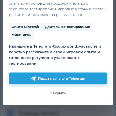
опытных игроков для продолжительного
закрытого тестирования игровых механик, систем
Скины
развития и режимов на разных этапах.
Опыт в Minecraft
Длительное тестирование
Плащи
Мини-игры
Напишите в Telegram @cubixworld_vacancies и
Рейтинг игроков
коротко расскажите о своем игровом опыте и
готовности регулярно участвовать в
тестировании.
Банлист
Подать заявку в Telegram
Вопрос-Ответ
Закрыть
Техническая поддержка
Команда проекта