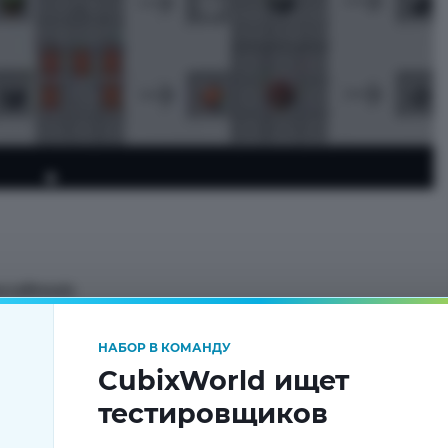
craft\mods
НАБОР В КОМАНДУ
CubixWorld ищет
тестировщиков
овыми сборками и серверами