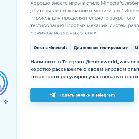
Хорошо знаете игры в стиле Minecraft, люби
длительное выживание и мини-игры? Ищем
.0.jar
игроков для продолжительного закрытого
тестирования игровых механик, систем разв
режимов на разных этапах.
1.5.0.jar
Опыт в Minecraft
Длительное тестирование
М
.2.jar
Напишите в Telegram @cubixworld_vacanci
коротко расскажите о своем игровом опы
1.4.1.jar
готовности регулярно участвовать в тест
.1.jar
Подать заявку в Telegram
1.3.1.jar
r