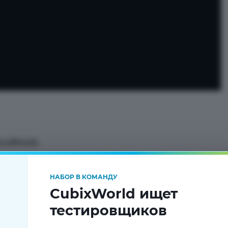
craft\mods
НАБОР В КОМАНДУ
CubixWorld ищет
тестировщиков
овыми сборками и серверами