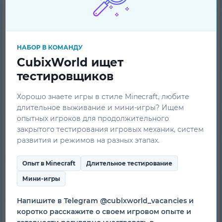
Скины
НАБОР В КОМАНДУ
Плащи
CubixWorld ищет
тестировщиков
Рейтинг игроков
Хорошо знаете игры в стиле Minecraft, любите
длительное выживание и мини-игры? Ищем
опытных игроков для продолжительного
Банлист
закрытого тестирования игровых механик, систем
развития и режимов на разных этапах.
Вопрос-Ответ
Опыт в Minecraft
Длительное тестирование
Мини-игры
Техническая поддержка
Напишите в Telegram @cubixworld_vacancies и
коротко расскажите о своем игровом опыте и
Команда проекта