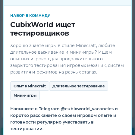
Плащи
НАБОР В КОМАНДУ
CubixWorld ищет
Рейтинг игроков
тестировщиков
Хорошо знаете игры в стиле Minecraft, любите
Банлист
длительное выживание и мини-игры? Ищем
опытных игроков для продолжительного
закрытого тестирования игровых механик, систем
Вопрос-Ответ
развития и режимов на разных этапах.
Опыт в Minecraft
Длительное тестирование
Техническая поддержка
Мини-игры
Команда проекта
Напишите в Telegram @cubixworld_vacancies и
коротко расскажите о своем игровом опыте и
готовности регулярно участвовать в
тестировании.