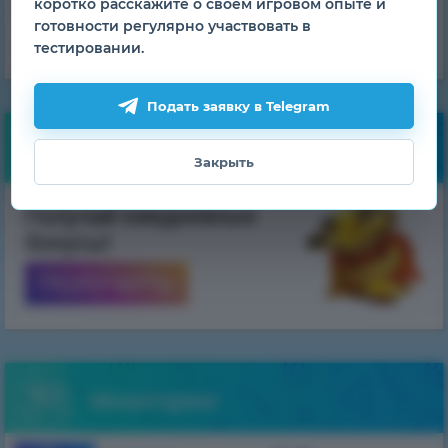
коротко расскажите о своем игровом опыте и
готовности регулярно участвовать в
Команда проекта
тестировании.
Подать заявку в Telegram
Бесплатные бонусы
Закрыть
Получай ежедневные
бонусы!
ПОЛУЧИТЬ
Мониторинг