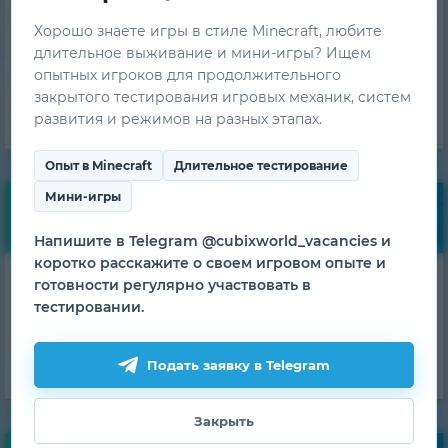
Хорошо знаете игры в стиле Minecraft, любите
Техническая поддержка
длительное выживание и мини-игры? Ищем
опытных игроков для продолжительного
закрытого тестирования игровых механик, систем
Команда проекта
развития и режимов на разных этапах.
Опыт в Minecraft
Длительное тестирование
Мини-игры
Бесплатные бонусы
Напишите в Telegram @cubixworld_vacancies и
коротко расскажите о своем игровом опыте и
Получай ежедневные
готовности регулярно участвовать в
тестировании.
бонусы!
ПОЛУЧИТЬ
Подать заявку в Telegram
Закрыть