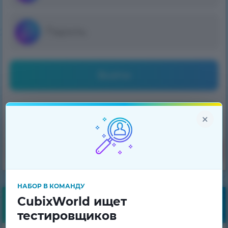
Войти
×
Регистрация
Забыл пароль
НАБОР В КОМАНДУ
CubixWorld ищет
Навигация
тестировщиков