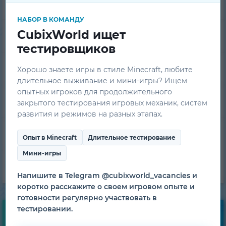
Плащи
НАБОР В КОМАНДУ
CubixWorld ищет
Рейтинг игроков
тестировщиков
Банлист
Хорошо знаете игры в стиле Minecraft, любите
длительное выживание и мини-игры? Ищем
опытных игроков для продолжительного
Вопрос-Ответ
закрытого тестирования игровых механик, систем
развития и режимов на разных этапах.
Техническая поддержка
Опыт в Minecraft
Длительное тестирование
Мини-игры
Команда проекта
Напишите в Telegram @cubixworld_vacancies и
коротко расскажите о своем игровом опыте и
готовности регулярно участвовать в
тестировании.
Бесплатные бонусы