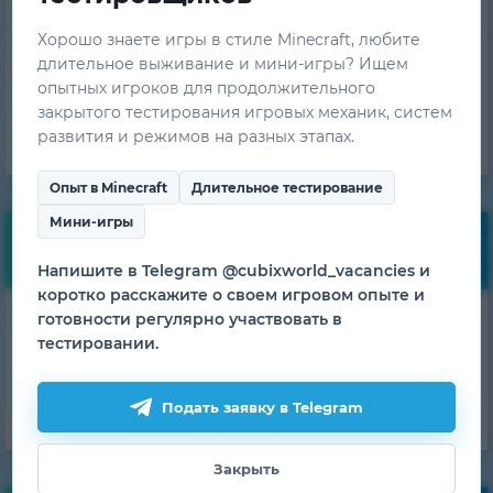
Хорошо знаете игры в стиле Minecraft, любите
длительное выживание и мини-игры? Ищем
Техническая поддержка
опытных игроков для продолжительного
закрытого тестирования игровых механик, систем
Команда проекта
развития и режимов на разных этапах.
Опыт в Minecraft
Длительное тестирование
Мини-игры
Бесплатные бонусы
Напишите в Telegram @cubixworld_vacancies и
коротко расскажите о своем игровом опыте и
готовности регулярно участвовать в
Получай ежедневные
тестировании.
бонусы!
ПОЛУЧИТЬ
Подать заявку в Telegram
Закрыть