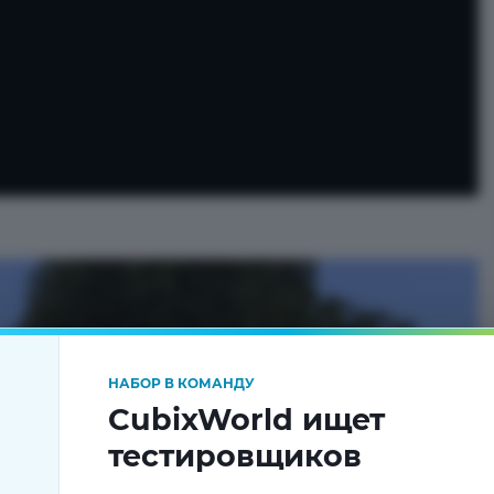
НАБОР В КОМАНДУ
CubixWorld ищет
тестировщиков