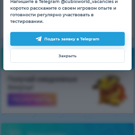
Напишите в Telegram @cubixworld_vacancies и
коротко расскажите о своем игровом опыте и
Техническая поддержка
готовности регулярно участвовать в
тестировании.
Команда проекта
Подать заявку в Telegram
Закрыть
Бесплатные бонусы
Получай ежедневные
бонусы!
ПОЛУЧИТЬ
Мониторинг