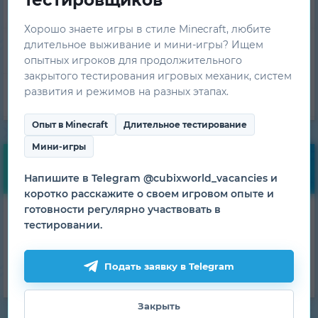
Вопрос-Ответ
Хорошо знаете игры в стиле Minecraft, любите
длительное выживание и мини-игры? Ищем
Техническая поддержка
опытных игроков для продолжительного
закрытого тестирования игровых механик, систем
развития и режимов на разных этапах.
Команда проекта
Опыт в Minecraft
Длительное тестирование
Мини-игры
Бесплатные бонусы
Напишите в Telegram @cubixworld_vacancies и
коротко расскажите о своем игровом опыте и
готовности регулярно участвовать в
Получай ежедневные
тестировании.
бонусы!
ПОЛУЧИТЬ
Подать заявку в Telegram
Закрыть