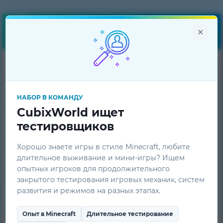
×
Навигация
Скачать лаунчер
Моды
НАБОР В КОМАНДУ
CubixWorld ищет
тестировщиков
Скины
Хорошо знаете игры в стиле Minecraft, любите
длительное выживание и мини-игры? Ищем
Плащи
опытных игроков для продолжительного
закрытого тестирования игровых механик, систем
развития и режимов на разных этапах.
Рейтинг игроков
Опыт в Minecraft
Длительное тестирование