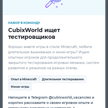
Скины
НАБОР В КОМАНДУ
Плащи
CubixWorld ищет
тестировщиков
Рейтинг игроков
Хорошо знаете игры в стиле Minecraft, любите
длительное выживание и мини-игры? Ищем
опытных игроков для продолжительного
Банлист
закрытого тестирования игровых механик, систем
развития и режимов на разных этапах.
Вопрос-Ответ
Опыт в Minecraft
Длительное тестирование
Мини-игры
Техническая поддержка
Напишите в Telegram @cubixworld_vacancies и
коротко расскажите о своем игровом опыте и
Команда проекта
готовности регулярно участвовать в