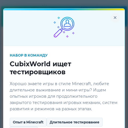
×
Навигация
Скачать лаунчер
Моды
НАБОР В КОМАНДУ
CubixWorld ищет
тестировщиков
Скины
Хорошо знаете игры в стиле Minecraft, любите
длительное выживание и мини-игры? Ищем
Плащи
опытных игроков для продолжительного
закрытого тестирования игровых механик, систем
развития и режимов на разных этапах.
Рейтинг игроков
Опыт в Minecraft
Длительное тестирование
Банлист