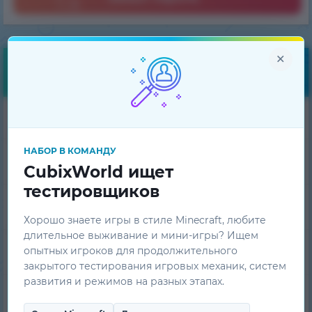
×
Навигация
Скачать лаунчер
НАБОР В КОМАНДУ
Моды
CubixWorld ищет
тестировщиков
Скины
Хорошо знаете игры в стиле Minecraft, любите
длительное выживание и мини-игры? Ищем
опытных игроков для продолжительного
Плащи
закрытого тестирования игровых механик, систем
развития и режимов на разных этапах.
Рейтинг игроков