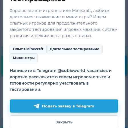
Вопрос-Ответ
Хорошо знаете игры в стиле Minecraft, любите
длительное выживание и мини-игры? Ищем
Техническая поддержка
опытных игроков для продолжительного
закрытого тестирования игровых механик, систем
Команда проекта
развития и режимов на разных этапах.
Опыт в Minecraft
Длительное тестирование
Мини-игры
Бесплатные бонусы
Напишите в Telegram @cubixworld_vacancies и
коротко расскажите о своем игровом опыте и
готовности регулярно участвовать в
Получай ежедневные
тестировании.
бонусы!
ПОЛУЧИТЬ
Подать заявку в Telegram
Закрыть