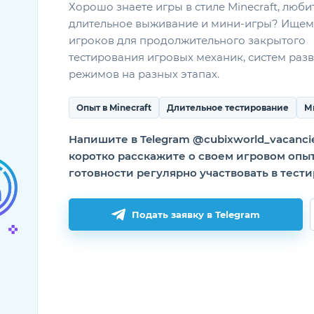
Хорошо знаете игры в стиле Minecraft, люби
→
длительное выживание и мини-игры? Ищем
игроков для продолжительного закрытого
тестирования игровых механик, систем разв
режимов на разных этапах.
Опыт в Minecraft
Длительное тестирование
М
Напишите в Telegram @cubixworld_vacanci
коротко расскажите о своем игровом опы
готовности регулярно участвовать в тест
ne Reloaded
Подать заявку в Telegram
craft\mods
Reloaded