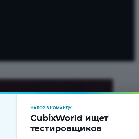
НАБОР В КОМАНДУ
CubixWorld ищет
тестировщиков