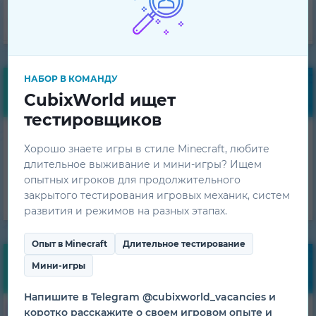
Команда проекта
НАБОР В КОМАНДУ
Бесплатные бонусы
CubixWorld ищет
тестировщиков
Получай ежедневные
Хорошо знаете игры в стиле Minecraft, любите
бонусы!
длительное выживание и мини-игры? Ищем
опытных игроков для продолжительного
ПОЛУЧИТЬ
закрытого тестирования игровых механик, систем
развития и режимов на разных этапах.
Опыт в Minecraft
Длительное тестирование
Мини-игры
Мониторинг
Напишите в Telegram @cubixworld_vacancies и
1.7.10
коротко расскажите о своем игровом опыте и
HiTech