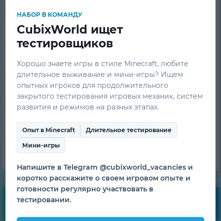
НАБОР В КОМАНДУ
Рейтинг игроков
CubixWorld ищет
тестировщиков
Банлист
Хорошо знаете игры в стиле Minecraft, любите
длительное выживание и мини-игры? Ищем
опытных игроков для продолжительного
Вопрос-Ответ
закрытого тестирования игровых механик, систем
развития и режимов на разных этапах.
Техническая поддержка
Опыт в Minecraft
Длительное тестирование
Мини-игры
Команда проекта
Напишите в Telegram @cubixworld_vacancies и
коротко расскажите о своем игровом опыте и
готовности регулярно участвовать в
тестировании.
Бесплатные бонусы