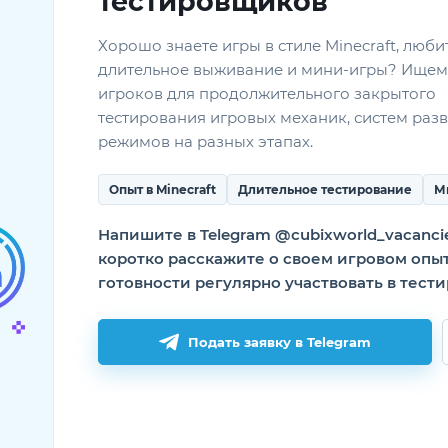
тестировщиков
Хорошо знаете игры в стиле Minecraft, люби
длительное выживание и мини-игры? Ищем
игроков для продолжительного закрытого
тестирования игровых механик, систем разв
режимов на разных этапах.
Опыт в Minecraft
Длительное тестирование
М
Напишите в Telegram @cubixworld_vacanci
коротко расскажите о своем игровом опы
готовности регулярно участвовать в тест
Подать заявку в Telegram