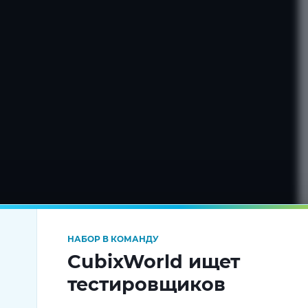
НАБОР В КОМАНДУ
CubixWorld ищет
тестировщиков