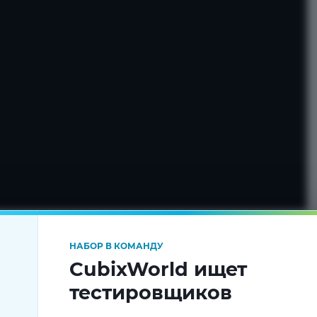
НАБОР В КОМАНДУ
CubixWorld ищет
тестировщиков