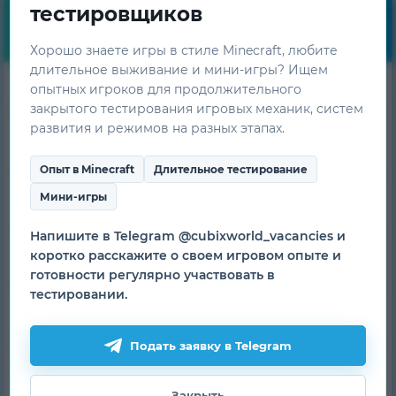
тестировщиков
Навигация
Хорошо знаете игры в стиле Minecraft, любите
длительное выживание и мини-игры? Ищем
Скачать лаунчер
опытных игроков для продолжительного
закрытого тестирования игровых механик, систем
развития и режимов на разных этапах.
Моды
Опыт в Minecraft
Длительное тестирование
Мини-игры
Скины
Напишите в Telegram @cubixworld_vacancies и
коротко расскажите о своем игровом опыте и
Плащи
готовности регулярно участвовать в
тестировании.
Рейтинг игроков
Подать заявку в Telegram
Банлист
Закрыть