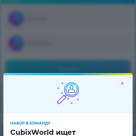
Войти
×
Регистрация
Забыл пароль
НАБОР В КОМАНДУ
CubixWorld ищет