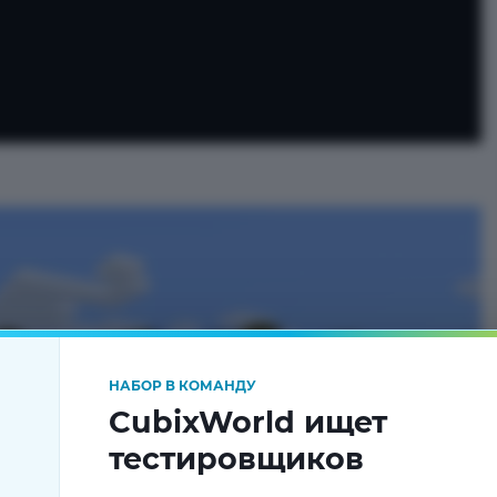
НАБОР В КОМАНДУ
CubixWorld ищет
тестировщиков
→