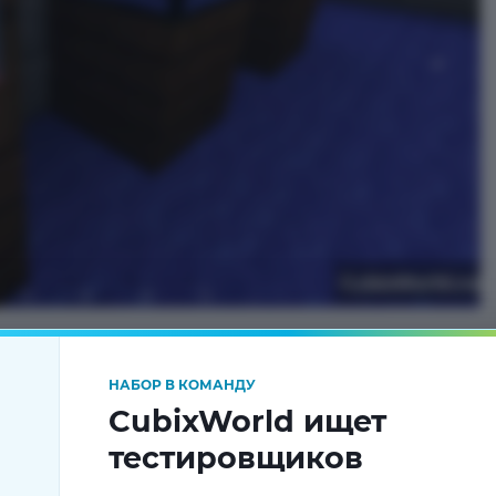
→
НАБОР В КОМАНДУ
CubixWorld ищет
craft\mods
тестировщиков