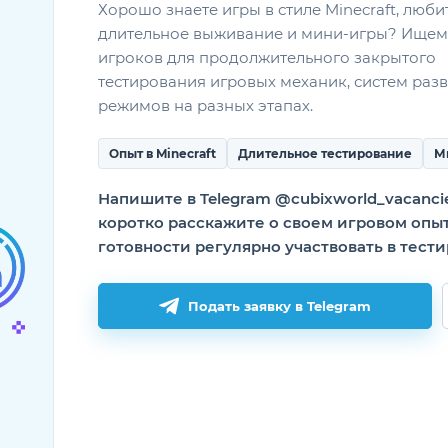
Хорошо знаете игры в стиле Minecraft, люби
длительное выживание и мини-игры? Ищем
игроков для продолжительного закрытого
овыми сборками и серверами
тестирования игровых механик, систем разв
режимов на разных этапах.
1.1.1.jar
Опыт в Minecraft
Длительное тестирование
М
Напишите в Telegram @cubixworld_vacanci
коротко расскажите о своем игровом опы
м количеством модов вместе с другими
готовности регулярно участвовать в тест
аших серверах Minecraft - CubixWorld!
унчер для игры на серверах с уникальными
и и тысячами игроков.
Подать заявку в Telegram
ЧАТЬ ИГРУ!