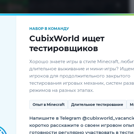
→
НАБОР В КОМАНДУ
CubixWorld ищет
тестировщиков
Хорошо знаете игры в стиле Minecraft, люби
длительное выживание и мини-игры? Ищем
игроков для продолжительного закрытого
тестирования игровых механик, систем разв
режимов на разных этапах.
craft\mods
Опыт в Minecraft
Длительное тестирование
М
Напишите в Telegram @cubixworld_vacanci
коротко расскажите о своем игровом опы
готовности регулярно участвовать в тест