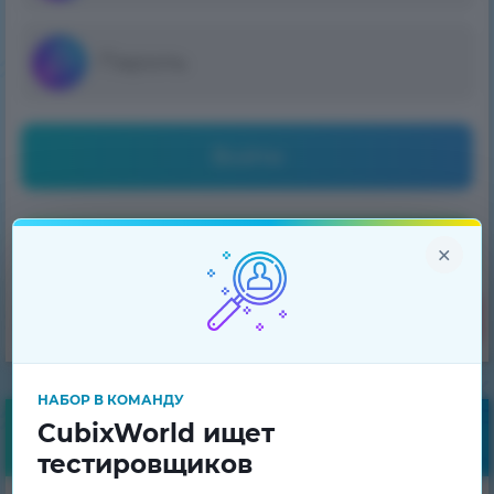
Войти
Регистрация
×
Забыл пароль
НАБОР В КОМАНДУ
CubixWorld ищет
Навигация
тестировщиков