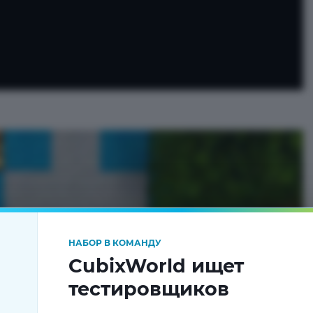
НАБОР В КОМАНДУ
CubixWorld ищет
тестировщиков
→