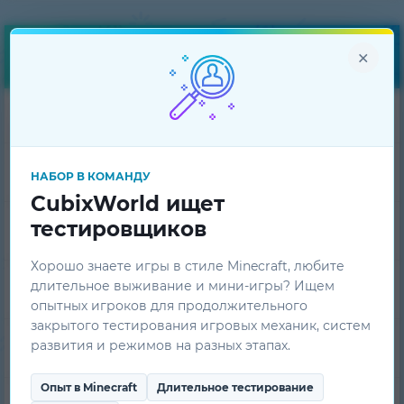
×
Навигация
Скачать лаунчер
Моды
НАБОР В КОМАНДУ
CubixWorld ищет
тестировщиков
Скины
Хорошо знаете игры в стиле Minecraft, любите
длительное выживание и мини-игры? Ищем
Плащи
опытных игроков для продолжительного
закрытого тестирования игровых механик, систем
развития и режимов на разных этапах.
Рейтинг игроков
Опыт в Minecraft
Длительное тестирование