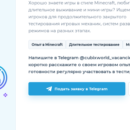
Хорошо знаете игры в стиле Minecraft, люби
длительное выживание и мини-игры? Ищем
игроков для продолжительного закрытого
тестирования игровых механик, систем разв
режимов на разных этапах.
Опыт в Minecraft
Длительное тестирование
М
Напишите в Telegram @cubixworld_vacanci
коротко расскажите о своем игровом опы
готовности регулярно участвовать в тест
Подать заявку в Telegram