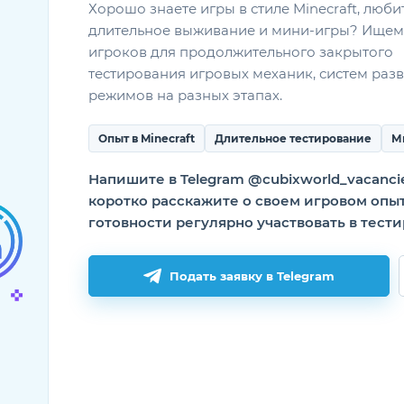
Хорошо знаете игры в стиле Minecraft, люби
длительное выживание и мини-игры? Ищем
игроков для продолжительного закрытого
тестирования игровых механик, систем разв
режимов на разных этапах.
Опыт в Minecraft
Длительное тестирование
М
Напишите в Telegram @cubixworld_vacanci
коротко расскажите о своем игровом опы
готовности регулярно участвовать в тест
Подать заявку в Telegram