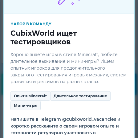
Войти
НАБОР В КОМАНДУ
Регистрация
CubixWorld ищет
тестировщиков
Забыл пароль
Хорошо знаете игры в стиле Minecraft, любите
длительное выживание и мини-игры? Ищем
опытных игроков для продолжительного
закрытого тестирования игровых механик, систем
развития и режимов на разных этапах.
Навигация
Опыт в Minecraft
Длительное тестирование
Скачать лаунчер
Мини-игры
Напишите в Telegram @cubixworld_vacancies и
Моды
коротко расскажите о своем игровом опыте и
готовности регулярно участвовать в