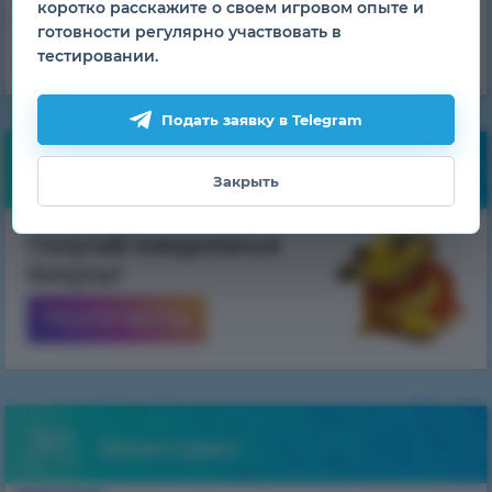
коротко расскажите о своем игровом опыте и
готовности регулярно участвовать в
Команда проекта
тестировании.
Подать заявку в Telegram
Бесплатные бонусы
Закрыть
Получай ежедневные
бонусы!
ПОЛУЧИТЬ
Мониторинг