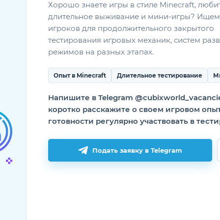
Хорошо знаете игры в стиле Minecraft, люби
длительное выживание и мини-игры? Ищем
игроков для продолжительного закрытого
тестирования игровых механик, систем разв
режимов на разных этапах.
Опыт в Minecraft
Длительное тестирование
М
→
Напишите в Telegram @cubixworld_vacanci
коротко расскажите о своем игровом опы
готовности регулярно участвовать в тест
Подать заявку в Telegram
pansions + Dweller Bosses