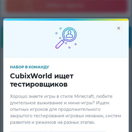
Забыл пароль
×
Навигация
Скачать лаунчер
НАБОР В КОМАНДУ
CubixWorld ищет
Моды
тестировщиков
Скины
Хорошо знаете игры в стиле Minecraft, любите
длительное выживание и мини-игры? Ищем
опытных игроков для продолжительного
Плащи
закрытого тестирования игровых механик, систем
развития и режимов на разных этапах.