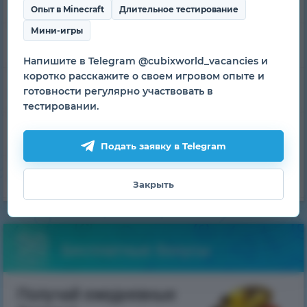
Рейтинг игроков
Опыт в Minecraft
Длительное тестирование
Мини-игры
Банлист
Напишите в Telegram @cubixworld_vacancies и
коротко расскажите о своем игровом опыте и
Вопрос-Ответ
готовности регулярно участвовать в
тестировании.
Техническая поддержка
Подать заявку в Telegram
Команда проекта
Закрыть
Бесплатные бонусы
Получай ежедневные