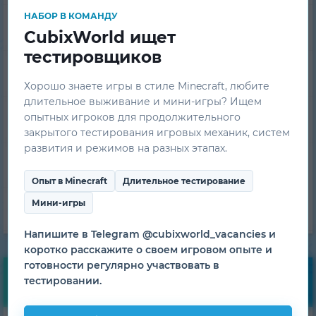
НАБОР В КОМАНДУ
Рейтинг игроков
CubixWorld ищет
тестировщиков
Банлист
Хорошо знаете игры в стиле Minecraft, любите
длительное выживание и мини-игры? Ищем
опытных игроков для продолжительного
Вопрос-Ответ
закрытого тестирования игровых механик, систем
развития и режимов на разных этапах.
Техническая поддержка
Опыт в Minecraft
Длительное тестирование
Мини-игры
Команда проекта
Напишите в Telegram @cubixworld_vacancies и
коротко расскажите о своем игровом опыте и
готовности регулярно участвовать в
тестировании.
Бесплатные бонусы