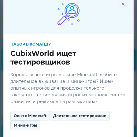
×
Техническая поддержка
Команда проекта
НАБОР В КОМАНДУ
CubixWorld ищет
Бесплатные бонусы
тестировщиков
Хорошо знаете игры в стиле Minecraft, любите
Получай ежедневные
длительное выживание и мини-игры? Ищем
бонусы!
опытных игроков для продолжительного
закрытого тестирования игровых механик, систем
ПОЛУЧИТЬ
развития и режимов на разных этапах.
Опыт в Minecraft
Длительное тестирование
Мини-игры