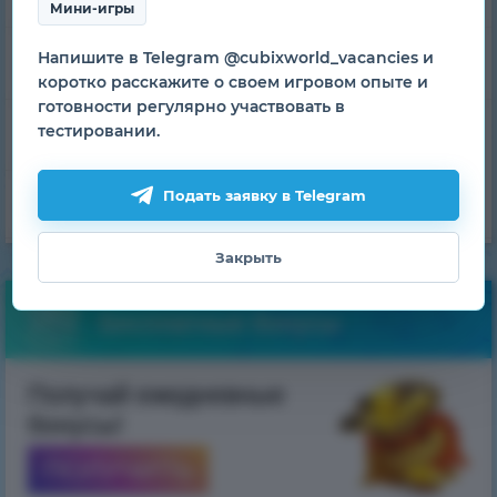
Мини-игры
Напишите в Telegram @cubixworld_vacancies и
Вопрос-Ответ
коротко расскажите о своем игровом опыте и
готовности регулярно участвовать в
тестировании.
Техническая поддержка
Подать заявку в Telegram
Команда проекта
Закрыть
Бесплатные бонусы
Получай ежедневные
бонусы!
ПОЛУЧИТЬ