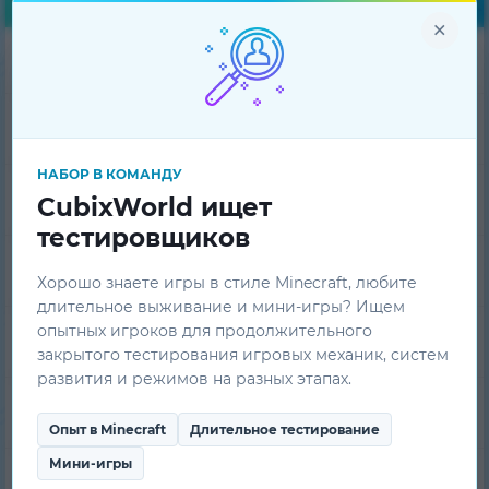
×
Скачать лаунчер
Моды
НАБОР В КОМАНДУ
Скины
CubixWorld ищет
тестировщиков
Плащи
Хорошо знаете игры в стиле Minecraft, любите
длительное выживание и мини-игры? Ищем
опытных игроков для продолжительного
Рейтинг игроков
закрытого тестирования игровых механик, систем
развития и режимов на разных этапах.
Банлист
Опыт в Minecraft
Длительное тестирование
Мини-игры
Вопрос-Ответ