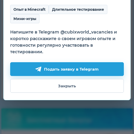
Опыт в Minecraft
Длительное тестирование
Рейтинг игроков
Мини-игры
Банлист
Напишите в Telegram @cubixworld_vacancies и
коротко расскажите о своем игровом опыте и
готовности регулярно участвовать в
Вопрос-Ответ
тестировании.
Подать заявку в Telegram
Техническая поддержка
Закрыть
Команда проекта
Бесплатные бонусы