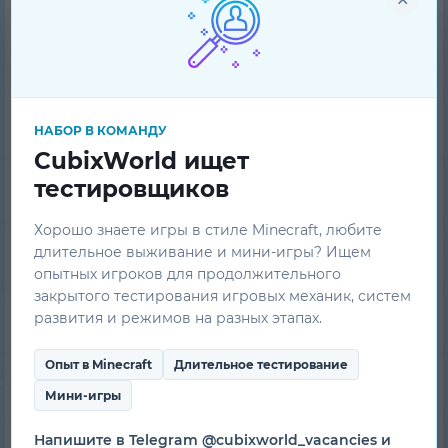
Моды
Скины
НАБОР В КОМАНДУ
CubixWorld ищет
тестировщиков
Плащи
Хорошо знаете игры в стиле Minecraft, любите
длительное выживание и мини-игры? Ищем
Рейтинг игроков
опытных игроков для продолжительного
закрытого тестирования игровых механик, систем
развития и режимов на разных этапах.
Банлист
Опыт в Minecraft
Длительное тестирование
Вопрос-Ответ
Мини-игры
Напишите в Telegram @cubixworld_vacancies и