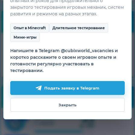
опытных игроков для продолжительного
закрытого тестирования игровых механик, систем
развития и режимов на разных этапах.
Бесплатные бонусы
Опыт в Minecraft
Длительное тестирование
Мини-игры
Получай ежедневные
бонусы!
Напишите в Telegram @cubixworld_vacancies и
коротко расскажите о своем игровом опыте и
ПОЛУЧИТЬ
готовности регулярно участвовать в
тестировании.
Подать заявку в Telegram
Мониторинг
Закрыть
1.7.10
33
HiTech
1 сервер
из 500