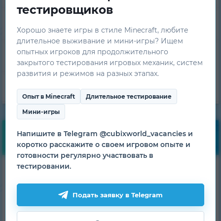
тестировщиков
Вопрос-Ответ
Хорошо знаете игры в стиле Minecraft, любите
длительное выживание и мини-игры? Ищем
опытных игроков для продолжительного
Техническая поддержка
закрытого тестирования игровых механик, систем
развития и режимов на разных этапах.
Команда проекта
Опыт в Minecraft
Длительное тестирование
Мини-игры
Напишите в Telegram @cubixworld_vacancies и
Бесплатные бонусы
коротко расскажите о своем игровом опыте и
готовности регулярно участвовать в
тестировании.
Получай ежедневные
бонусы!
Подать заявку в Telegram
ПОЛУЧИТЬ