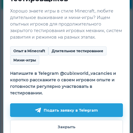
Хорошо знаете игры в стиле Minecraft, любите
Скачать лаунчер
длительное выживание и мини-игры? Ищем
опытных игроков для продолжительного
закрытого тестирования игровых механик, систем
Моды
развития и режимов на разных этапах.
Опыт в Minecraft
Длительное тестирование
Скины
Мини-игры
Напишите в Telegram @cubixworld_vacancies и
Плащи
коротко расскажите о своем игровом опыте и
готовности регулярно участвовать в
тестировании.
Рейтинг игроков
Подать заявку в Telegram
Банлист
Закрыть