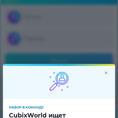
Войти
×
Регистрация
Забыл пароль
НАБОР В КОМАНДУ
CubixWorld ищет