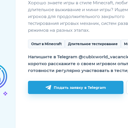
Хорошо знаете игры в стиле Minecraft, люби
длительное выживание и мини-игры? Ищем
ta.jar
игроков для продолжительного закрытого
тестирования игровых механик, систем разв
режимов на разных этапах.
Опыт в Minecraft
Длительное тестирование
М
a.jar
Напишите в Telegram @cubixworld_vacanci
коротко расскажите о своем игровом опы
готовности регулярно участвовать в тест
6.jar
Подать заявку в Telegram
м количеством модов вместе с другими
аших серверах Minecraft - CubixWorld!
унчер для игры на серверах с уникальными
и и тысячами игроков.