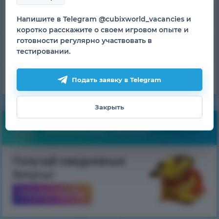
Вопрос-Ответ
Напишите в Telegram @cubixworld_vacancies и
коротко расскажите о своем игровом опыте и
готовности регулярно участвовать в
Техническая поддержка
тестировании.
Команда проекта
Подать заявку в Telegram
Закрыть
Бесплатные бонусы
Получай ежедневные
бонусы!
ПОЛУЧИТЬ