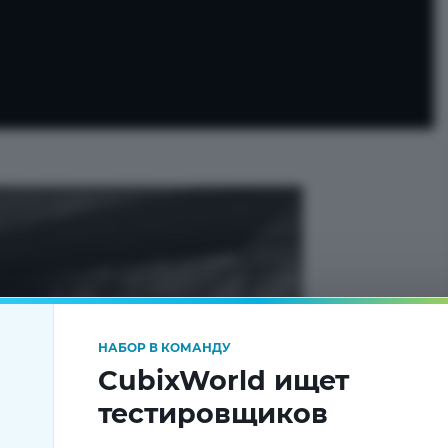
НАБОР В КОМАНДУ
CubixWorld ищет
тестировщиков
→